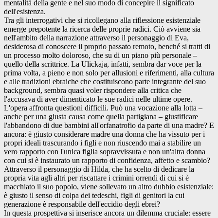
mentalità della gente e nel suo modo di concepire il significato
dell'esistenza.
Tra gli interrogativi che si ricollegano alla riflessione esistenziale
emerge prepotente la ricerca delle proprie radici. Ciò avviene sia
nell'ambito della narrazione attraverso il personaggio di Eva,
desiderosa di conoscere il proprio passato remoto, benché si tratti di
un processo molto doloroso, che su di un piano più personale –
quello della scrittrice. La Ulickaja, infatti, sembra dar voce per la
prima volta, a pieno e non solo per allusioni e riferimenti, alla cultura
e alle tradizioni ebraiche che costituiscono parte integrante del suo
background, sembra quasi voler rispondere alla critica che
l'accusava di aver dimenticato le sue radici nelle ultime opere.
L'opera affronta questioni difficili. Può una vocazione alla lotta –
anche per una giusta causa come quella partigiana – giustificare
l'abbandono di due bambini all'orfanatrofio da parte di una madre? E
ancora: è giusto considerare madre una donna che ha vissuto per i
propri ideali trascurando i figli e non riuscendo mai a stabilire un
vero rapporto con l'unica figlia sopravvissuta e non un'altra donna
con cui si è instaurato un rapporto di confidenza, affetto e scambio?
Attraverso il personaggio di Hilda, che ha scelto di dedicare la
propria vita agli altri per riscattare i crimini orrendi di cui si è
macchiato il suo popolo, viene sollevato un altro dubbio esistenziale:
è giusto il senso di colpa dei tedeschi, figli di genitori la cui
generazione è responsabile dell'eccidio degli ebrei?
In questa prospettiva si inserisce ancora un dilemma cruciale: essere