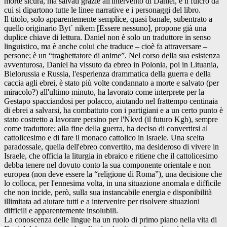
morte sicura, ma salvati grazie all'intervento di Daniel, è il fulcro da
cui si dipartono tutte le linee narrative e i personaggi del libro.
Il titolo, solo apparentemente semplice, quasi banale, subentrato a
quello originario Byt´ nikem [Essere nessuno], propone già una
duplice chiave di lettura. Daniel non è solo un traduttore in senso
linguistico, ma è anche colui che traduce – cioè fa attraversare –
persone; è un “traghettatore di anime”. Nel corso della sua esistenza
avventurosa, Daniel ha vissuto da ebreo in Polonia, poi in Lituania,
Bielorussia e Russia, l'esperienza drammatica della guerra e della
caccia agli ebrei, è stato più volte condannato a morte e salvato (per
miracolo?) all'ultimo minuto, ha lavorato come interprete per la
Gestapo spacciandosi per polacco, aiutando nel frattempo centinaia
di ebrei a salvarsi, ha combattuto con i partigiani e a un certo punto è
stato costretto a lavorare persino per l'Nkvd (il futuro Kgb), sempre
come traduttore; alla fine della guerra, ha deciso di convertirsi al
cattolicesimo e di fare il monaco cattolico in Israele. Una scelta
paradossale, quella dell'ebreo convertito, ma desideroso di vivere in
Israele, che officia la liturgia in ebraico e ritiene che il cattolicesimo
debba tenere nel dovuto conto la sua componente orientale e non
europea (non deve essere la “religione di Roma”), una decisione che
lo colloca, per l'ennesima volta, in una situazione anomala e difficile
che non incide, però, sulla sua instancabile energia e disponibilità
illimitata ad aiutare tutti e a intervenire per risolvere situazioni
difficili e apparentemente insolubili.
La conoscenza delle lingue ha un ruolo di primo piano nella vita di