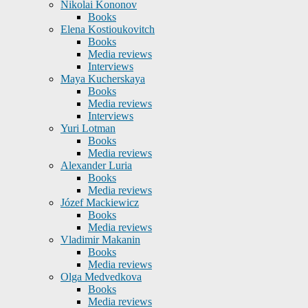
Nikolai Kononov
Books
Elena Kostioukovitch
Books
Media reviews
Interviews
Maya Kucherskaya
Books
Media reviews
Interviews
Yuri Lotman
Books
Media reviews
Alexander Luria
Books
Media reviews
Józef Mackiewicz
Books
Media reviews
Vladimir Makanin
Books
Media reviews
Olga Medvedkova
Books
Media reviews