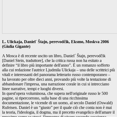
L. Ulickaja, Daniel´ Štajn, perevodčik, Eksmo, Moskva 2006
(Giulia Gigante)
A Mosca è di recente uscito un libro, Daniel´ Štajn, perevodčik
[Daniel Stein, traduttore], che la critica russa non ha esitato a
definire “il libro più importante dell'anno”. È un romanzo sofferto
alla cui redazione l'autrice Ljudmila Ulickaja – una delle scrittrici più
vitali e interessanti del panorama letterario russo contemporaneo –
ha lavorato per oltre dieci anni, provando più volte la tentazione di
abbandonare l'impresa, una narrazione corale in cui si intrecciano
linee narrative, tempi e luoghi diversi.
In quest'opera voluminosa, che supera nell'originale russo le 500
pagine, si ripercorrono, sulla base di una ricchissima
documentazione, le vicende di un uomo, al secolo Daniel (Oswald)
Rufeisen. Daniel è un “giusto” per il quale ciò che conta non è mai
la teoria, l'ideologia, il dogma, ma il precetto evangelico dell'amare il
prossimo come se stessi, l'impegno di vivere secondo coscienza,