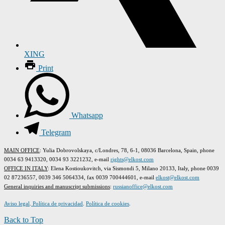
XING
Print
Whatsapp
Telegram
MAIN OFFICE
: Yulia Dobrovolskaya, c/Londres, 78, 6-1, 08036 Barcelona, Spain, phone
0034 63 9413320, 0034 93 3221232, e-mail
rights@elkost.com
OFFICE IN ITALY
: Elena Kostioukovitch, via Sismondi 5, Milano 20133, Italy, phone 0039
02 87236557, 0039 346 5064334, fax 0039 700444601, e-mail
elkost@elkost.com
G
eneral inquiries and manuscript submissions
:
russianoffice@elkost.com
Aviso legal
.
Política de privacidad
.
Política de cookies
.
Back to Top