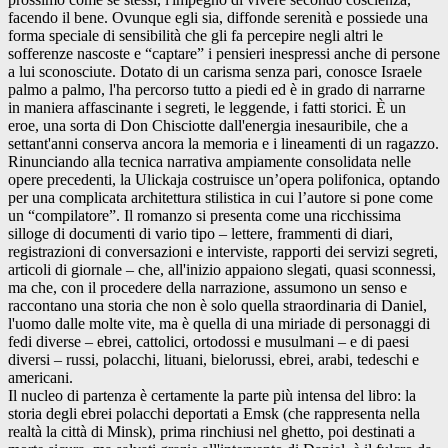
facendo il bene. Ovunque egli sia, diffonde serenità e possiede una
forma speciale di sensibilità che gli fa percepire negli altri le
sofferenze nascoste e “captare” i pensieri inespressi anche di persone
a lui sconosciute. Dotato di un carisma senza pari, conosce Israele
palmo a palmo, l'ha percorso tutto a piedi ed è in grado di narrarne
in maniera affascinante i segreti, le leggende, i fatti storici. È un
eroe, una sorta di Don Chisciotte dall'energia inesauribile, che a
settant'anni conserva ancora la memoria e i lineamenti di un ragazzo.
Rinunciando alla tecnica narrativa ampiamente consolidata nelle
opere precedenti, la Ulickaja costruisce un’opera polifonica, optando
per una complicata architettura stilistica in cui l’autore si pone come
un “compilatore”. Il romanzo si presenta come una ricchissima
silloge di documenti di vario tipo – lettere, frammenti di diari,
registrazioni di conversazioni e interviste, rapporti dei servizi segreti,
articoli di giornale – che, all'inizio appaiono slegati, quasi sconnessi,
ma che, con il procedere della narrazione, assumono un senso e
raccontano una storia che non è solo quella straordinaria di Daniel,
l'uomo dalle molte vite, ma è quella di una miriade di personaggi di
fedi diverse – ebrei, cattolici, ortodossi e musulmani – e di paesi
diversi – russi, polacchi, lituani, bielorussi, ebrei, arabi, tedeschi e
americani.
Il nucleo di partenza è certamente la parte più intensa del libro: la
storia degli ebrei polacchi deportati a Emsk (che rappresenta nella
realtà la città di Minsk), prima rinchiusi nel ghetto, poi destinati a