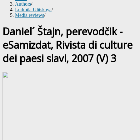
Authors
/
Ludmila Ulitskaya
/
Media reviews
/
Daniel´ Štajn, perevodčik -
eSamizdat, Rivista di culture
dei paesi slavi, 2007 (V) 3