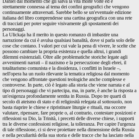
Daniel dal momento che gli salva la vita molte volte ed è
strettamente connessa al tema dei confini geografici che vengono
continuamente attraversati. Sarebbe bello se un'eventuale edizione
italiana del libro comprendesse una cartina geografica con una rete
di tracciati per poter seguire visivamente gli spostamenti dei
personaggi.
La Ulickaja ha il merito in questo romanzo di imbastire una
narrazione da cui è avulsa qualsiasi banalità, dove si parla solo delle
cose che contano. I valori per cui vale la pena di vivere, le scelte che
possono cambiare la propria esistenza e quella altrui, i grandi
dilemmi esistenziali. Oltre alle problematiche storiche legate agli
avvenimenti narrati – il nazismo e la persecuzione degli ebrei, il
totalitarismo comunista e la dissidenza, i conflitti in Israele –,
nell'opera ha un ruolo rilevante la tematica religiosa dal momento
che vengono affrontate questioni teologiche anche complesse e
controverse. In parte, ciò è legato alla storia che viene narrata e al
tipo di personaggi che vi partecipa, ma, in parte, è anche la risposta a
un'esigenza profondamente sentita in Russia. Dopo tre quarti di
secolo di ateismo di stato e di religiosità relegata al sottosuolo, non
basta riaprire le chiese e ripristinare liturgie e rituali, ma occorre
valutare, ripensare, fare proprie o, al contrario, contestare posizioni e
riflessioni su Dio, la Trinità, i precetti delle diverse chiese, i rapporti
tra le diverse confessioni religiose, la tolleranza. Per capire l'urgenza
di tale riflessione, ci si deve proiettare nella dimensione della Russia
e nella peculiarità della sua storia e delle tracce che ha lasciato nella