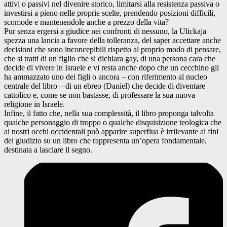
attivi o passivi nel divenire storico, limitarsi alla resistenza passiva o
investirsi a pieno nelle proprie scelte, prendendo posizioni difficili,
scomode e mantenendole anche a prezzo della vita?
Pur senza ergersi a giudice nei confronti di nessuno, la Ulickaja
spezza una lancia a favore della tolleranza, del saper accettare anche
decisioni che sono inconcepibili rispetto al proprio modo di pensare,
che si tratti di un figlio che si dichiara gay, di una persona cara che
decide di vivere in Israele e vi resta anche dopo che un cecchino gli
ha ammazzato uno dei figli o ancora – con riferimento al nucleo
centrale del libro – di un ebreo (Daniel) che decide di diventare
cattolico e, come se non bastasse, di professare la sua nuova
religione in Israele.
Infine, il fatto che, nella sua complessità, il libro proponga talvolta
qualche personaggio di troppo o qualche disquisizione teologica che
ai nostri occhi occidentali può apparire superflua è irrilevante ai fini
del giudizio su un libro che rappresenta un’opera fondamentale,
destinata a lasciare il segno.