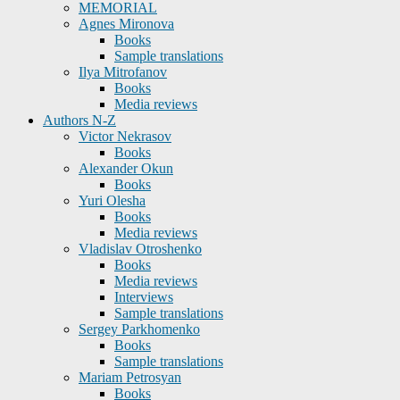
MEMORIAL
Agnes Mironova
Books
Sample translations
Ilya Mitrofanov
Books
Media reviews
Authors N-Z
Victor Nekrasov
Books
Alexander Okun
Books
Yuri Olesha
Books
Media reviews
Vladislav Otroshenko
Books
Media reviews
Interviews
Sample translations
Sergey Parkhomenko
Books
Sample translations
Mariam Petrosyan
Books