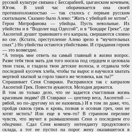
русской культуре связана с Бессарабией, цыганским кочевьем,
Югом. В злой час оборачивается она своей
противоположностью — так сталось с первым русским
скитальцем. Сказано было Алеко: “Жить с убийцей не хотим”.
Герои Митрофанова — убийцы. Пусть невольные. Их
убийства и в “Водолее над Одессой”, и в “Бондаре Греке”, где
Аксентий душит травившего его капрала, свершаются словно
во сне. (Кстати, преступление Алеко зрело в “мучительных
снах”.) Но убийства остаются убийствами. И страдания героев
— это возмездие.
“А теперь мне ответь на самый главный в жизни вопрос.
Разве тебя твоя мать для того носила под сердцем и целовала
твои глаза, и гладила твои детские волосы, и отдавала тебе
последний кусочек хлеба, чтобы ты вырос и научился хватать
мертвой хваткой за горло такого же человека, как ты?”
Спрашивает Сеня Ставраки. Расправился так с капралом
Аксентий Грек. Повести аукаются. Мелодия держится.
В том ли только дело, что не задается счастливая жизнь
красивым людям? (В Ставраки — центнер веса, Аксентий —
рябой, но по–другому их не назовешь.) И в том ли даже, что,
пройдя сквозь грязь и кровь, познав и осознав грех, они не
хотят мстить? Или еще в чем–то? В странном переливе
чувств, что звучит в размышлениях Сени о последнем его
обидчике. Сдал Сеня комнату интенданту продуктового
склада, а тот не пустил на порог жену оказавшегося в