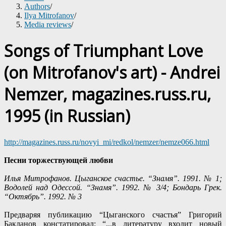
Authors
/
Ilya Mitrofanov
/
Media reviews
/
Songs of Triumphant Love
(on Mitrofanov's art) - Andrei
Nemzer, magazines.russ.ru,
1995 (in Russian)
http://magazines.russ.ru/novyi_mi/redkol/nemzer/nemze066.html
Песни торжествующей любви
Илья Митрофанов. Цыганское счастье. “Знамя”. 1991. № 1;
Водолей над Одессой. “Знамя”. 1992. № 3/4; Бондарь Грек.
“Октябрь”. 1992. № 3
Предваряя публикацию “Цыганского счастья” Григорий
Бакланов констатировал: “...в литературу входит новый