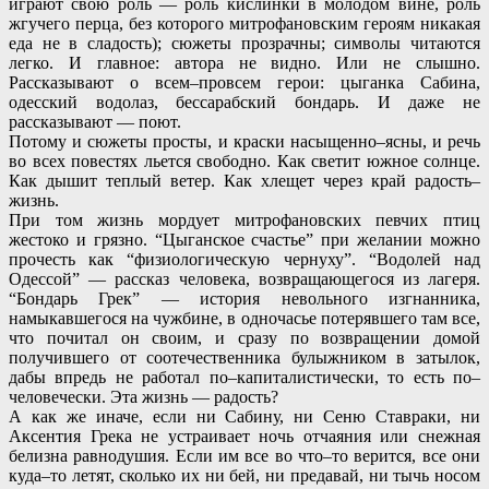
играют свою роль — роль кислинки в молодом вине, роль
жгучего перца, без которого митрофановским героям никакая
еда не в сладость); сюжеты прозрачны; символы читаются
легко. И главное: автора не видно. Или не слышно.
Рассказывают о всем–провсем герои: цыганка Сабина,
одесский водолаз, бессарабский бондарь. И даже не
рассказывают — поют.
Потому и сюжеты просты, и краски насыщенно–ясны, и речь
во всех повестях льется свободно. Как светит южное солнце.
Как дышит теплый ветер. Как хлещет через край радость–
жизнь.
При том жизнь мордует митрофановских певчих птиц
жестоко и грязно. “Цыганское счастье” при желании можно
прочесть как “физиологическую чернуху”. “Водолей над
Одессой” — рассказ человека, возвращающегося из лагеря.
“Бондарь Грек” — история невольного изгнанника,
намыкавшегося на чужбине, в одночасье потерявшего там все,
что почитал он своим, и сразу по возвращении домой
получившего от соотечественника булыжником в затылок,
дабы впредь не работал по–капиталистически, то есть по–
человечески. Эта жизнь — радость?
А как же иначе, если ни Сабину, ни Сеню Ставраки, ни
Аксентия Грека не устраивает ночь отчаяния или снежная
белизна равнодушия. Если им все во что–то верится, все они
куда–то летят, сколько их ни бей, ни предавай, ни тычь носом