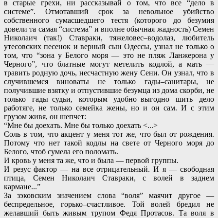
в старые грехи, ни рассказывай о том, что все “дело в
системе”. Отмотавший срок за невольное убийство
собственного сумасшедшего тестя (которого до безумия
довели та самая “система” и вполне обычная жадность) Семен
Николаич (так!) Ставраки, тяжеловес–водолаз, любитель
утесовских песенок и верный сын Одессы, узнал не только о
том, что “зона у Белого моря — это не пляж Ланжерона у
Черного”, что блатные могут метелить кодлой, а мать —
травить родную дочь, несчастную жену Сени. Он узнал, что в
случившемся виноваты не только гады–санитары, не
получившие взятку и отпустившие безумца из дома скорби, не
только гады–судьи, которым удобно–выгодно шить дело
работяге, не только семейка жены, но и он сам. И с этим
грузом живя, он шепчет:
“Мне бы доехать. Мне бы только доехать <...>
Соль в том, что акцент у меня тот же, что был от рождения.
Потому что нет такой кодлы на свете от Черного моря до
Белого, чтоб сумела его поломать.
И кровь у меня та же, что и была — первой группы.
И резус фактор — на все отрицательный. И я — свободная
птица, Семен Николаич Ставраки, с волей в заднем
кармане...”
За зэковским значением слова “воля” маячит другое —
беспредельное, горько–счастливое. Той волей бредил не
желавший быть живым трупом Федя Протасов. Та воля в