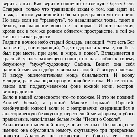
верить в них. Как верит в солнечно–сказочную Одессу Сеня
Ставраки, только что травивший зэкам о том, как ездят на
пляж, а потом укоривший себя за приукрашенную историю.
Но ведь если не “травануть”, то наваливается тоска, тянет в
бездну, где давление вовсе не “в норме”. И нет спасения,
кроме как в том же родном обжитом пространстве, в той же
жизни–сказке–радости.
Глядит в ночное небо старый бондарь, знающий, “что есть Бог
на свете” да не ведающий, “где та дорожка к земле, где бы я
был при месте, при деле, в мире, в покое”. Вглядывается в
красный уголек заходящего солнца полная любви к своему
безумному “мужу”-художнику Сабина. Видит она себя
царицей смелых и добрых вольных людей. И всюду надежда.
И всюду ошеломительная мощь банальности. И всюду
мелодия, размыкающая прозу в подобие стиха. И все это на
явном или подразумеваемом фоне южной ночи, костров,
виноградников.
Было в нашей словесности что–то похожее. И это не поздний
Андрей Белый, а ранний Максим Горький. Горький,
хлебнувший южной воли и с непривычки сверзившийся в
аллегорическую безвкусицу, переспелый метафоризм, в убого
правильные, назойливые белые ямбы “Песни о Соколе”.
Аналогия по нынешней погоде не из лестных. Печально, если
именно она обусловила немоту, окутавшую три прекрасных
повести. Аналогия не тождество, и бояться ее глупо.