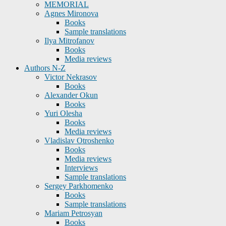
MEMORIAL
Agnes Mironova
Books
Sample translations
Ilya Mitrofanov
Books
Media reviews
Authors N-Z
Victor Nekrasov
Books
Alexander Okun
Books
Yuri Olesha
Books
Media reviews
Vladislav Otroshenko
Books
Media reviews
Interviews
Sample translations
Sergey Parkhomenko
Books
Sample translations
Mariam Petrosyan
Books