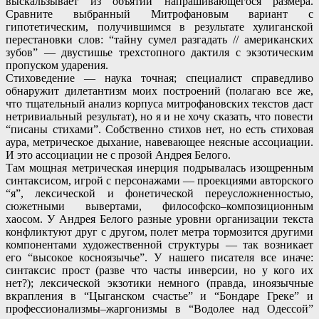
выскальзывает из объятий напрашивающегося размера.
Сравните выбранный Митрофановым вариант с
гипотетическим, получившимся в результате хулиганской
перестановки слов: “тайну сумел разгадать // американских
зубов” — двустишье трехстопного дактиля с экзотическим
пропуском ударения.
Стиховедение — наука точная; специалист справедливо
обнаружит дилетантизм моих построений (полагаю все же,
что тщательный анализ корпуса митрофановских текстов даст
нетривиальный результат), но я и не хочу сказать, что повести
“писаны стихами”. Собственно стихов нет, но есть стиховая
аура, метрическое дыхание, навевающее неясные ассоциации.
И это ассоциации не с прозой Андрея Белого.
Там мощная метрическая инерция подрывалась изощренным
синтаксисом, игрой с персонажами — проекциями авторского
“я”, лексической и фонетической переусложненностью,
сюжетными вывертами, философско–композиционным
хаосом. У Андрея Белого разные уровни организации текста
конфликтуют друг с другом, полет метра тормозится другими
компонентами художественной структуры — так возникает
его “высокое косноязычье”. У нашего писателя все иначе:
синтаксис прост (разве что часты инверсии, но у кого их
нет?); лексической экзотики немного (правда, иноязычные
вкрапления в “Цыганском счастье” и “Бондаре Греке” и
профессионализмы–жаргонизмы в “Водолее над Одессой”