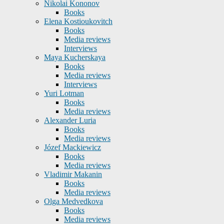
Nikolai Kononov
Books
Elena Kostioukovitch
Books
Media reviews
Interviews
Maya Kucherskaya
Books
Media reviews
Interviews
Yuri Lotman
Books
Media reviews
Alexander Luria
Books
Media reviews
Józef Mackiewicz
Books
Media reviews
Vladimir Makanin
Books
Media reviews
Olga Medvedkova
Books
Media reviews