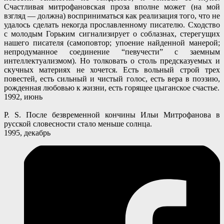
Счастливая митрофановская проза вполне может (на мой
взгляд — должна) восприниматься как реализация того, что не
удалось сделать некогда прославленному писателю. Сходство
с молодым Горьким сигнализирует о соблазнах, стерегущих
нашего писателя (самоповтор; упоение найденной манерой;
непродуманное соединение “певучести” с заемным
интеллектуализмом). Но толковать о столь предсказуемых и
скучных материях не хочется. Есть вольный строй трех
повестей, есть сильный и чистый голос, есть вера в поэзию,
рожденная любовью к жизни, есть горящее цыганское счастье.
1992, июнь
P. S. После безвременной кончины Ильи Митрофанова в
русской словесности стало меньше солнца.
1995, декабрь