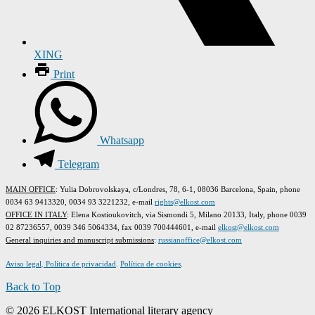
XING
Print
Whatsapp
Telegram
MAIN OFFICE
: Yulia Dobrovolskaya, c/Londres, 78, 6-1, 08036 Barcelona, Spain, phone
0034 63 9413320, 0034 93 3221232, e-mail
rights@elkost.com
OFFICE IN ITALY
: Elena Kostioukovitch, via Sismondi 5, Milano 20133, Italy, phone 0039
02 87236557, 0039 346 5064334, fax 0039 700444601, e-mail
elkost@elkost.com
G
eneral inquiries and manuscript submissions
:
russianoffice@elkost.com
Aviso legal
.
Política de privacidad
.
Política de cookies
.
Back to Top
© 2026 ELKOST International literary agency