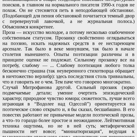
поисков, в главном на нормального писателя 1990-х годов не
похож. Он не стесняется петь в неподобающей обстановке.
(Подобающей для пения обстановкой почитается темный двор
с перевернутой лавочкой, а не журнальная полоса.)
Объяснимся конкретнее.
Проза — искусство молодое, а потому несколько озабоченное
собственным статусом. Прозаику свойственно оглядываться
на поэзию, искать надежных средств в ее нестареющем
арсенале. Так было в веке минувшем, так было в начале
столетия нынешнего. Опыты поэтизации различны и в
принципе оценке не подлежат. Сильному прозаику все на
потребу, слабому — ... Слабому поэтизация любого толка
бесконечно страшна (так неуверенного стихотворца обращает
в ничтожество верлибр): здесь последствия столь тривиальны,
что и говорить не о чем. Тем паче что говорено многократно.
Случай Митрофанова другой. Сильный прозаик (зорко
подмечаемые детали; умение очертить эпизодический
характер; природное чувство юмора; сюжетность, лучше всего
играющая в “Водолее над Одессой”) ориентируется на
поэтическое слово открыто и, я бы сказал, бесшабашно. В его
повестях работают не привычные модели поэтической прозы,
а что–то гораздо более простое и неожиданное. Лейтмотивная
техника ощутима, но не в ней суть; метафорической
пышности нет вовсе; “миниатюризация”, ведущая к
выделенности отдельного слова, отсутствует; нет лирического