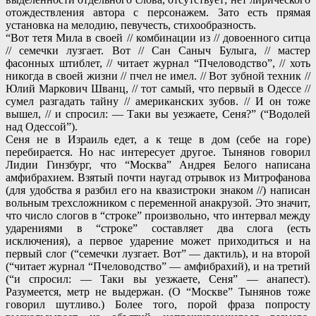
отождествления автора с персонажем. Зато есть прямая
установка на мелодию, певучесть, стихообразность.
“Вот тетя Мила в своей // комбинации из // довоенного ситца
// семечки лузгает. Вот // Сан Саныч Булыга, // мастер
фасонных штиблет, // читает журнал “Пчеловодство”, // хоть
никогда в своей жизни // пчел не имел. // Вот зубной техник //
Юлий Маркович Шванц, // тот самый, что первый в Одессе //
сумел разгадать тайну // американских зубов. // И он тоже
вышел, // и спросил: — Таки вы уезжаете, Сеня?” (“Водолей
над Одессой”).
Сеня не в Израиль едет, а к теще в дом (себе на горе)
перебирается. Но нас интересует другое. Тынянов говорил
Лидии Гинзбург, что “Москва” Андрея Белого написана
амфибрахием. Взятый почти наугад отрывок из Митрофанова
(для удобства я разбил его на квазистроки знаком //) написан
вольным трехсложником с переменной анакрузой. Это значит,
что число слогов в “строке” произвольно, что интервал между
ударениями в “строке” составляет два слога (есть
исключения), а первое ударение может приходиться и на
первый слог (“семечки лузгает. Вот” — дактиль), и на второй
(“читает журнал “Пчеловодство” — амфибрахий), и на третий
(“и спросил: — Таки вы уезжаете, Сеня” — анапест).
Разумеется, метр не выдержан. (О “Москве” Тынянов тоже
говорил шутливо.) Более того, порой фраза попросту