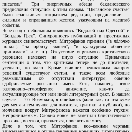
писатель”. Три энергичных абзаца баклановского
предисловия стянулись к этим словам. “Цыганское счастье”
было счастливым открытием редакции, предисловие —
сильным и оправданным жестом, указующим на масштаб
события.
Через год с небольшим появились “Водолей над Одессой” и
“Бондарь Грек”. Синхронность публикаций в престижных
журналах свидетельствует: Митрофанов признан (“в яблочко
попал”, “на орбиту вышел”, “в культурном обществе
принимаем” и т. п.). Отсутствие ощутимого критического
резонанса намекает на иную ситуацию. Привычные
сентенции о том, что критикам теперь не до писателей,
утешают, но мало. Кроме ставших реликтовым жанром
рецензий существуют статьи, а также всем любезные
размышлизмы об отсутствии литературы, обычно
сдабриваемые россыпью имен. Есть, наконец, некое
разговорно–атмосферное движение, как–то да
актуализирующее тот или иной литературный факт. В нашем
случае — ??? Возможно, я ошибаюсь (коли так, то тем хуже
для меня и тем лучше для писателя, критики и публики), но
молчание вокруг Митрофанова кажется особенно глухим.
Непроницаемым. Словно вовсе не заметили блистательного
прозаика, во что я, признаться, поверить не могу.
Дело в том, что Митрофанов, кое–какими чертами
вписывающийся в общие тенденции новейших литературных