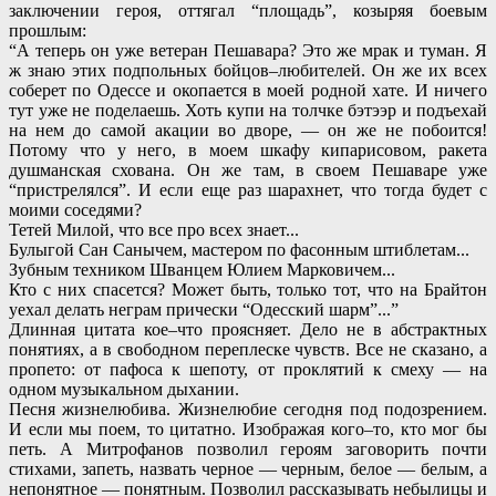
заключении героя, оттягал “площадь”, козыряя боевым
прошлым:
“А теперь он уже ветеран Пешавара? Это же мрак и туман. Я
ж знаю этих подпольных бойцов–любителей. Он же их всех
соберет по Одессе и окопается в моей родной хате. И ничего
тут уже не поделаешь. Хоть купи на толчке бэтээр и подъехай
на нем до самой акации во дворе, — он же не побоится!
Потому что у него, в моем шкафу кипарисовом, ракета
душманская схована. Он же там, в своем Пешаваре уже
“пристрелялся”. И если еще раз шарахнет, что тогда будет с
моими соседями?
Тетей Милой, что все про всех знает...
Булыгой Сан Санычем, мастером по фасонным штиблетам...
Зубным техником Шванцем Юлием Марковичем...
Кто с них спасется? Может быть, только тот, что на Брайтон
уехал делать неграм прически “Одесский шарм”...”
Длинная цитата кое–что проясняет. Дело не в абстрактных
понятиях, а в свободном переплеске чувств. Все не сказано, а
пропето: от пафоса к шепоту, от проклятий к смеху — на
одном музыкальном дыхании.
Песня жизнелюбива. Жизнелюбие сегодня под подозрением.
И если мы поем, то цитатно. Изображая кого–то, кто мог бы
петь. А Митрофанов позволил героям заговорить почти
стихами, запеть, назвать черное — черным, белое — белым, а
непонятное — понятным. Позволил рассказывать небылицы и